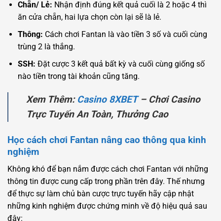
Chẵn/ Lẻ:
Nhận định đúng kết quả cuối là 2 hoặc 4 thì
ăn cửa chẵn, hai lựa chọn còn lại sẽ là lẻ.
Thông:
Cách chơi Fantan là vào tiền 3 số và cuối cùng
trùng 2 là thắng.
SSH:
Đặt cược 3 kết quả bất kỳ và cuối cùng giống số
nào tiền trong tài khoản cũng tăng.
Xem Thêm:
Casino 8XBET
– Chơi Casino
Trực Tuyến An Toàn, Thưởng Cao
Học cách chơi Fantan nâng cao thông qua kinh
nghiệm
Không khó để bạn nắm được cách chơi Fantan với những
thông tin được cung cấp trong phần trên đây. Thế nhưng
để thực sự làm chủ bàn cược trực tuyến hãy cập nhật
những kinh nghiệm được chứng minh về độ hiệu quả sau
đây: