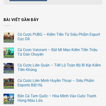
BÀI VIẾT GẦN ĐÂY
Cá Cược PUBG – Kiếm Tiền Từ Siêu Phẩm Esport
Cực Dễ
Cá Cược Valorant – Bật Mí Mẹo Kiếm Tiền Triệu
Từ Dân Chuyên
Cá Cược Liên Quân – Tiết Lộ Toàn Bộ Bí Kíp Kiếm
Tiền Khủng
Cá Cược Liên Minh Huyền Thoại – Siêu Phẩm
Esports Bất Hủ
Bắn Cá Tam Quốc – Hòa Mình Vào Cuộc Tranh
Hùng Máu Lửa