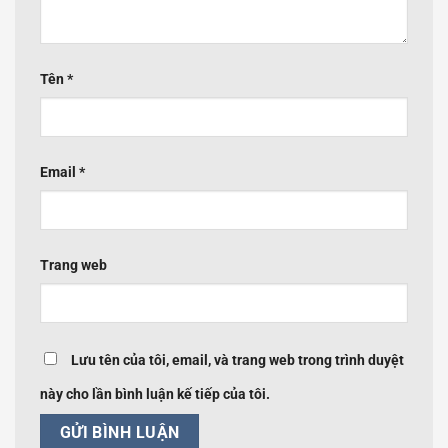
Tên
*
Email
*
Trang web
Lưu tên của tôi, email, và trang web trong trình duyệt
này cho lần bình luận kế tiếp của tôi.