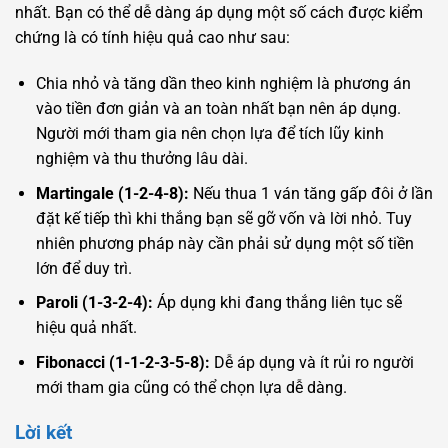
nhất. Bạn có thể dễ dàng áp dụng một số cách được kiểm
chứng là có tính hiệu quả cao như sau:
Chia nhỏ và tăng dần theo kinh nghiệm là phương án
vào tiền đơn giản và an toàn nhất bạn nên áp dụng.
Người mới tham gia nên chọn lựa để tích lũy kinh
nghiệm và thu thưởng lâu dài.
Martingale (1-2-4-8):
Nếu thua 1 ván tăng gấp đôi ở lần
đặt kế tiếp thì khi thắng bạn sẽ gỡ vốn và lời nhỏ. Tuy
nhiên phương pháp này cần phải sử dụng một số tiền
lớn để duy trì.
Paroli (1-3-2-4):
Áp dụng khi đang thắng liên tục sẽ
hiệu quả nhất.
Fibonacci (1-1-2-3-5-8):
Dễ áp dụng và ít rủi ro người
mới tham gia cũng có thể chọn lựa dễ dàng.
Lời kết