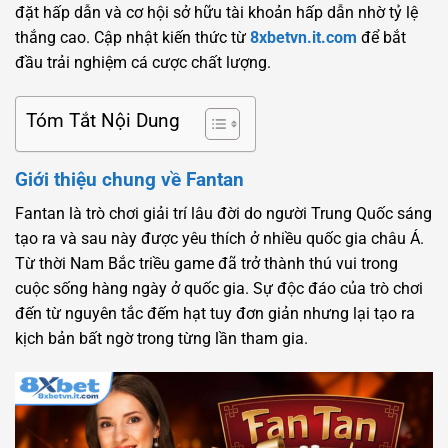
đặt hấp dẫn và cơ hội sở hữu tài khoản hấp dẫn nhờ tỷ lệ
thắng cao. Cập nhật kiến thức từ
8xbetvn.it.com
để bắt
đầu trải nghiệm cá cược chất lượng.
Tóm Tắt Nội Dung
Giới thiệu chung về Fantan
Fantan là trò chơi giải trí lâu đời do người Trung Quốc sáng
tạo ra và sau này được yêu thích ở nhiều quốc gia châu Á.
Từ thời Nam Bắc triều game đã trở thành thú vui trong
cuộc sống hàng ngày ở quốc gia. Sự độc đáo của trò chơi
đến từ nguyên tắc đếm hạt tuy đơn giản nhưng lại tạo ra
kịch bản bất ngờ trong từng lần tham gia.