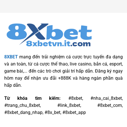
8XBET
mang đến trải nghiệm cá cược trực tuyến đa dạng
và an toàn, từ cá cược thể thao, live casino, bắn cá, esport,
game bài,... đến các trò chơi giải trí hấp dẫn. Đăng ký ngay
hôm nay để nhận ưu đãi +888K và hàng ngàn phần quà
hấp dẫn.
Từ khóa tìm kiếm:
#8xbet, #nha_cai_8xbet,
#trang_chu_8xbet, #link_8xbet, #8xbet_com,
#8xbet_dang_nhap, #8x_bet, #8xbet_app