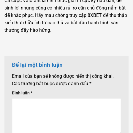
Cá cược Valorant là hình thức giải trí cực kỳ hấp dẫn, dễ
sinh lời nhưng cũng có nhiều rủi ro cần chủ động nắm bắt
để khắc phục. Hãy mau chóng truy cập 8XBET để thu thập
kiến thức hữu ích từ cao thủ và bắt đầu hành trình săn
thưởng đầy hào hứng.
Để lại một bình luận
Email của bạn sẽ không được hiển thị công khai.
Các trường bắt buộc được đánh dấu
*
Bình luận
*