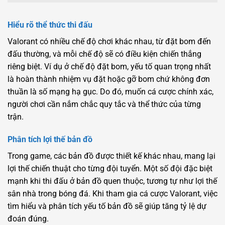
Hiểu rõ thể thức thi đấu
Valorant có nhiều chế độ chơi khác nhau, từ đặt bom đến
đấu thường, và mỗi chế độ sẽ có điều kiện chiến thắng
riêng biệt. Ví dụ ở chế độ đặt bom, yếu tố quan trọng nhất
là hoàn thành nhiệm vụ đặt hoặc gỡ bom chứ không đơn
thuần là số mạng hạ gục. Do đó, muốn cá cược chính xác,
người chơi cần nắm chắc quy tắc và thể thức của từng
trận.
Phân tích lợi thế bản đồ
Trong game, các bản đồ được thiết kế khác nhau, mang lại
lợi thế chiến thuật cho từng đội tuyển. Một số đội đặc biệt
mạnh khi thi đấu ở bản đồ quen thuộc, tương tự như lợi thế
sân nhà trong bóng đá. Khi tham gia cá cược Valorant, việc
tìm hiểu và phân tích yếu tố bản đồ sẽ giúp tăng tỷ lệ dự
đoán đúng.