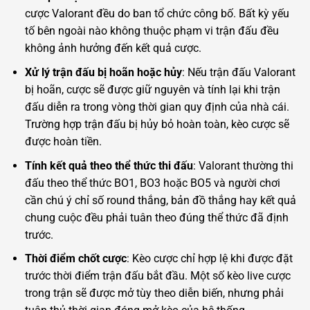
cược Valorant đều do ban tổ chức công bố. Bất kỳ yếu
tố bên ngoài nào không thuộc phạm vi trận đấu đều
không ảnh hưởng đến kết quả cược.
Xử lý trận đấu bị hoãn hoặc hủy
: Nếu trận đấu Valorant
bị hoãn, cược sẽ được giữ nguyên và tính lại khi trận
đấu diễn ra trong vòng thời gian quy định của nhà cái.
Trường hợp trận đấu bị hủy bỏ hoàn toàn, kèo cược sẽ
được hoàn tiền.
Tính kết quả theo thể thức thi đấu
: Valorant thường thi
đấu theo thể thức BO1, BO3 hoặc BO5 và người chơi
cần chú ý chỉ số round thắng, bản đồ thắng hay kết quả
chung cuộc đều phải tuân theo đúng thể thức đã định
trước.
Thời điểm chốt cược
: Kèo cược chỉ hợp lệ khi được đặt
trước thời điểm trận đấu bắt đầu. Một số kèo live cược
trong trận sẽ được mở tùy theo diễn biến, nhưng phải