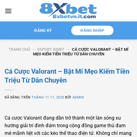
Chuyển
đến
nội
dung
ĐĂNG KÝ
ĐĂNG NHẬP
TRANG CHỦ
—
ESPORT 8XBET
—
CÁ CƯỢC VALORANT – BẬT MÍ
MẸO KIẾM TIỀN TRIỆU TỪ DÂN CHUYÊN
Cá Cược Valorant – Bật Mí Mẹo Kiếm Tiền
Triệu Từ Dân Chuyên
ĐÃ ĐĂNG TRÊN
THÁNG 11 17, 2025
BỞI
ADMIN
Cá cược Valorant đang dần trở thành một làn sóng xu
hướng giải trí đình đám trong cộng đồng game thủ đam
mê mãnh liệt với các kèo thể thao điện tử. Không chỉ mang