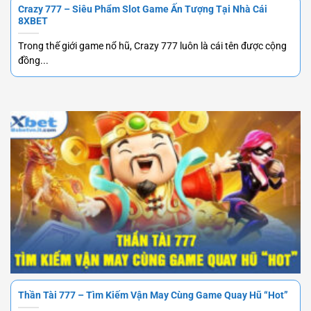
nút khởi động vòng quay, nếu may mắn biểu tượng bạn đặt
Crazy 777 – Siêu Phẩm Slot Game Ấn Tượng Tại Nhà Cái
8XBET
cược xuất hiện trên bảng thông báo kết quả, tiền thưởng sẽ
được trả về tài khoản tức thì. Bất kỳ ai cũng có thể tham
Trong thế giới game nổ hũ, Crazy 777 luôn là cái tên được cộng
gia trải nghiệm, tiền thưởng khi thắng cực lớn cũng là yếu
đồng...
tố thu hút mọi người đặt cược.
Tại sao nổ hũ 8XBET hút người tham gia trải
nghiệm?
Có hàng trăm yếu tố khác nhau giúp chuyên mục nổ hũ
8XBET
thu hút người tham gia trải nghiệm, đáng chú ý
trong đó phải kể đến:
Giao diện nổ hũ đẹp mắt, khai thác đa chủ đề
Trải nghiệm của người chơi sẽ trở nên trọn vẹn hơn khi
được tận hưởng một giao diện trực quan, dễ sử dụng và
đẹp mắt. Nổ hũ 8XBET đã làm rất tốt điều này với những
điểm nổi bật sau:
Thần Tài 777 – Tìm Kiếm Vận May Cùng Game Quay Hũ “Hot”